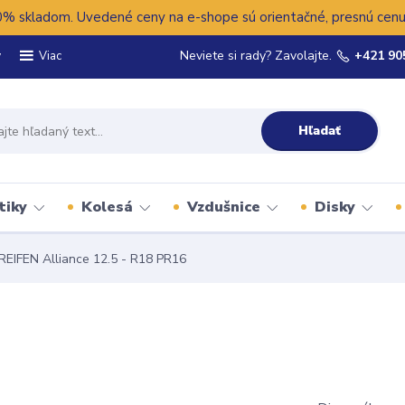
 skladom. Uvedené ceny na e-shope sú orientačné, presnú cenu 
y
Neviete si rady? Zavolajte.
+421 90
Viac
Hľadať
tiky
Kolesá
Vzdušnice
Disky
REIFEN Alliance 12.5 - R18 PR16