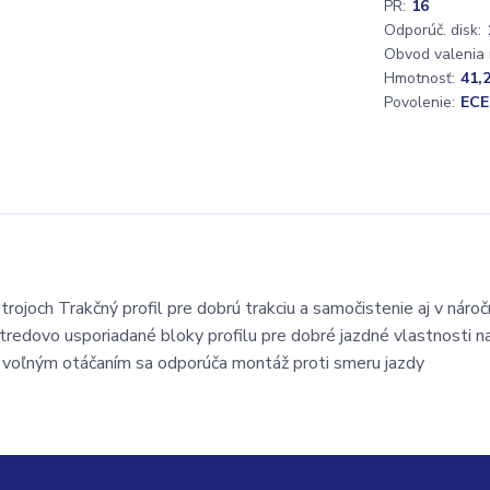
PR:
16
Odporúč. disk:
Obvod valenia
Hmotnosť:
41,
Povolenie:
ECE
ojoch Trakčný profil pre dobrú trakciu a samočistenie aj v náro
edovo usporiadané bloky profilu pre dobré jazdné vlastnosti n
 voľným otáčaním sa odporúča montáž proti smeru jazdy