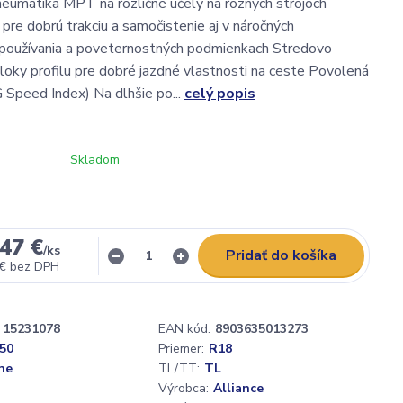
eumatika MPT na rozličné účely na rôznych strojoch
 pre dobrú trakciu a samočistenie aj v náročných
používania a poveternostných podmienkach Stredovo
loky profilu pre dobré jazdné vlastnosti na ceste Povolená
 Speed Index) Na dlhšie po...
celý popis
Skladom
47 €
/
ks
Pridať do košíka
 €
bez DPH
15231078
EAN kód:
8903635013273
,50
Priemer:
R18
ne
TL/TT:
TL
Výrobca:
Alliance