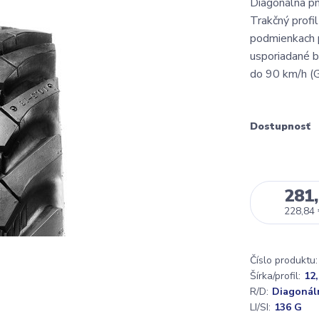
Diagonálna pn
Trakčný profil
podmienkach 
usporiadané b
do 90 km/h (G
Dostupnosť
281,
228,84
Číslo produktu:
Šírka/profil:
12
R/D:
Diagonál
LI/SI:
136 G