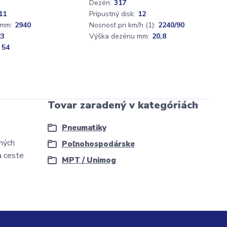
Dezén:
317
11
Prípustný disk:
12
 mm:
2940
Nosnosť pri km/h (1):
2240/90
23
Výška dezénu mm:
20,8
 54
Tovar zaradený v kategóriách
Pneumatiky
čných
Poľnohospodárske
a ceste
MPT / Unimog