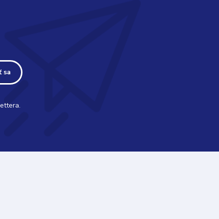
ť sa
ettera.