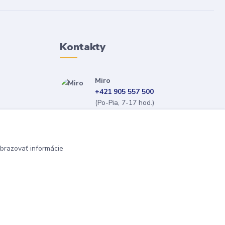
Kontakty
Miro
+421 905 557 500
(Po-Pia, 7-17 hod.)
isopneumatiky@isopneumatiky.sk
brazovať informácie
Vytvorené na
Eshop-rychlo.sk