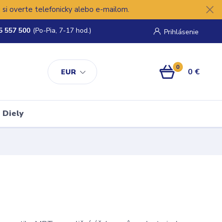
si overte telefonicky alebo e-mailom.
5 557 500
(Po-Pia, 7-17 hod.)
Prihlásenie
0
0 €
EUR
Diely