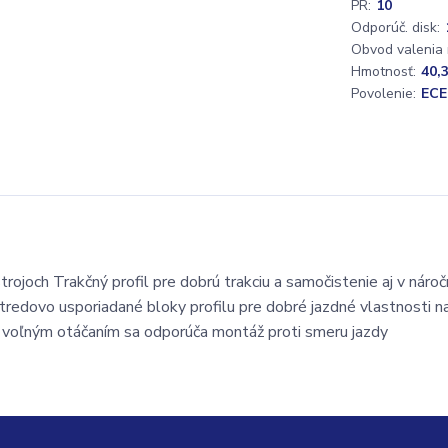
PR:
10
Odporúč. disk:
Obvod valenia
Hmotnosť:
40,
Povolenie:
ECE
ojoch Trakčný profil pre dobrú trakciu a samočistenie aj v náro
edovo usporiadané bloky profilu pre dobré jazdné vlastnosti n
 voľným otáčaním sa odporúča montáž proti smeru jazdy