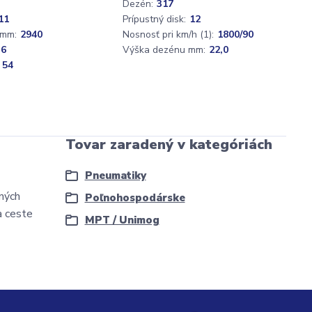
Dezén:
317
11
Prípustný disk:
12
 mm:
2940
Nosnosť pri km/h (1):
1800/90
36
Výška dezénu mm:
22,0
 54
Tovar zaradený v kategóriách
Pneumatiky
čných
Poľnohospodárske
a ceste
MPT / Unimog