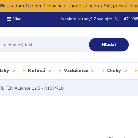
 skladom. Uvedené ceny na e-shope sú orientačné, presnú cenu 
y
Neviete si rady? Zavolajte.
+421 90
Viac
Hľadať
tiky
Kolesá
Vzdušnice
Disky
REIFEN Alliance 12.5 - R18 PR10