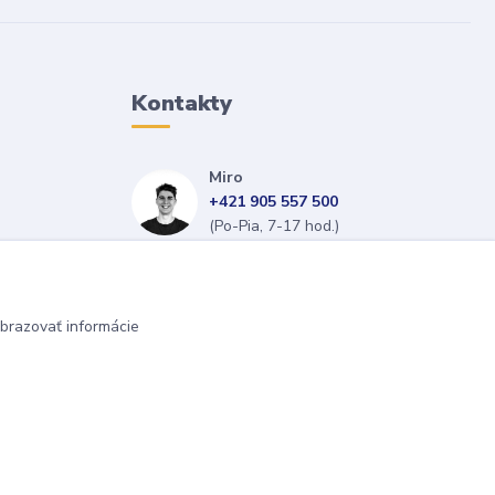
Kontakty
Miro
+421 905 557 500
(Po-Pia, 7-17 hod.)
isopneumatiky@isopneumatiky.sk
brazovať informácie
Vytvorené na
Eshop-rychlo.sk