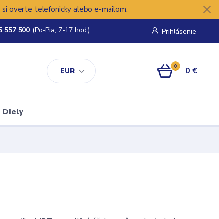
si overte telefonicky alebo e-mailom.
5 557 500
(Po-Pia, 7-17 hod.)
Prihlásenie
0
0 €
EUR
Diely