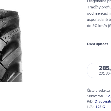
Diagonálna pn
Trakčný profil
podmienkach 
usporiadané b
do 90 km/h (G
Dostupnosť
285,
231,80
Číslo produktu:
Šírka/profil:
12
R/D:
Diagonál
LI/SI:
128 G