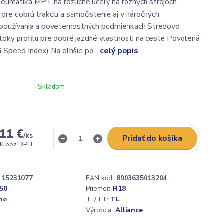
eumatika MPT na rozličné účely na rôznych strojoch
 pre dobrú trakciu a samočistenie aj v náročných
používania a poveternostných podmienkach Stredovo
loky profilu pre dobré jazdné vlastnosti na ceste Povolená
 Speed Index) Na dlhšie po...
celý popis
Skladom
11 €
/
ks
Pridať do košíka
 €
bez DPH
15231077
EAN kód:
8903635013204
,50
Priemer:
R18
ne
TL/TT:
TL
Výrobca:
Alliance