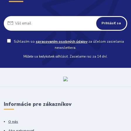
Prihlásiť sa
Súhlasím so
spracovaním osobných údajov
za účelom zasielania
newslettera.
Môžete sa kedykoľvek odhlásiť. Zasielame raz za 14 dní.
Informácie pre zákazníkov
O nás
Ako nakupovať