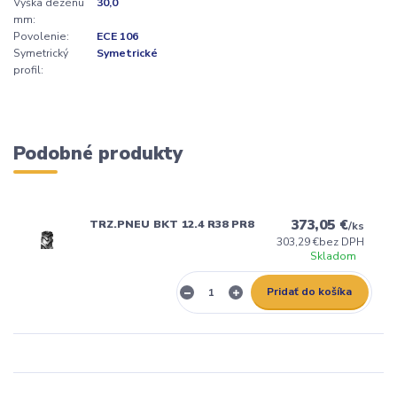
Výška dezénu
30,0
mm:
Povolenie:
ECE 106
Symetrický
Symetrické
profil:
Podobné produkty
373,05 €
TRZ.PNEU BKT 12.4 R38 PR8
/
ks
303,29 €
bez DPH
Skladom
Pridať do košíka