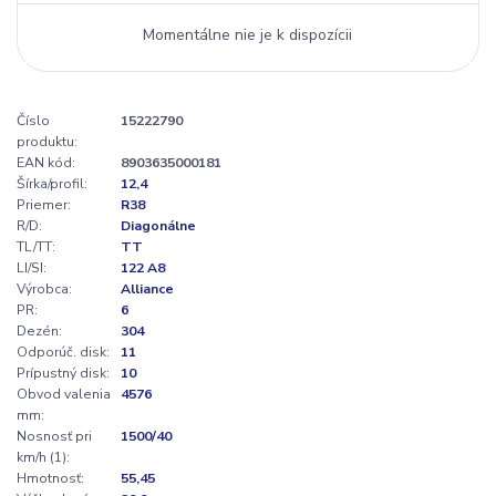
Momentálne nie je k dispozícii
Číslo
15222790
produktu:
EAN kód:
8903635000181
Šírka/profil:
12,4
Priemer:
R38
R/D:
Diagonálne
TL/TT:
TT
LI/SI:
122 A8
Výrobca:
Alliance
PR:
6
Dezén:
304
Odporúč. disk:
11
Prípustný disk:
10
Obvod valenia
4576
mm:
Nosnosť pri
1500/40
km/h (1):
Hmotnosť:
55,45