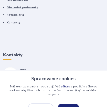
Obchodné podmienky
Fotogaléria
Kontakty
Kontakty
Miro
+421 905 557 500
Spracovanie cookies
(Po-Pia, 7-17 hod.)
Náš e-shop a partneri potrebujú Váš
súhlas
s použitím súborov
isopneumatiky@isopneumatiky.sk
cookies, aby Vám mohli zobrazovať informácie týkajúce sa Vašich
záujmov.