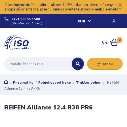
Doručujeme do 24 hodín | Takmer 100% skladom. Uvedené ceny na e-
shope sú orientačné, presnú cenu si overte telefonicky alebo e-mailom.
+421 905 557 500
EUR
(Po-Pia, 7-17 hod.)
0
0 €
Menu
Pneumatiky
Poľnohospodárske
Traktor pohon
REIFEN
Alliance 12.4 R38 PR6
REIFEN Alliance 12.4 R38 PR6