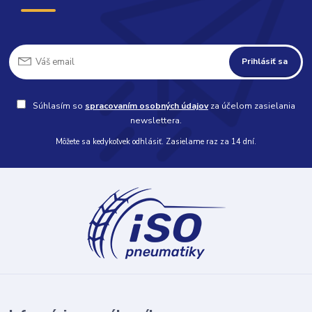
Prihlásiť sa
Súhlasím so
spracovaním osobných údajov
za účelom zasielania
newslettera.
Môžete sa kedykoľvek odhlásiť. Zasielame raz za 14 dní.