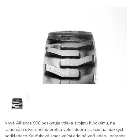
Nová Alliance 906 poskytuje vďaka svojmu hlbokému, na
ramenách otvorenému profilu veľmi dobrú trakciu na mäkkých
podkladoch Kaučuková zmes veľmi odolná voči oderu, ochrana