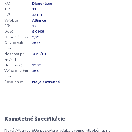
R/D:
Diagonálne
TL/TT:
TL
LI/SI:
12 PR
Výrobca:
Alliance
PR:
12
Dezén:
SK 906
Odporúč. disk:
9,75
Obvod valenia
2527
mm:
Nosnosť pri
2865/10
km/h (1):
Hmotnosť:
29,73
Výška dezénu
15,0
mm:
Povolenie:
nie je potrebné
Kompletné špecifikácie
Nová Alliance 906 poskytuje vďaka svojmu hlbokému, na