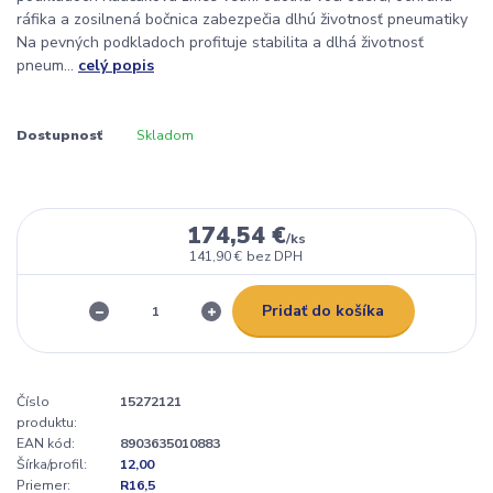
ráfika a zosilnená bočnica zabezpečia dlhú životnosť pneumatiky
Na pevných podkladoch profituje stabilita a dlhá životnosť
pneum...
celý popis
Dostupnosť
Skladom
174,54 €
/
ks
141,90 €
bez DPH
Pridať do košíka
Číslo
15272121
produktu:
EAN kód:
8903635010883
Šírka/profil:
12,00
Priemer:
R16,5