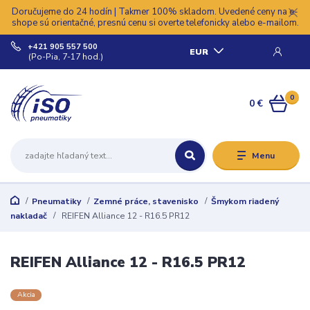
Doručujeme do 24 hodín | Takmer 100% skladom. Uvedené ceny na e-
shope sú orientačné, presnú cenu si overte telefonicky alebo e-mailom.
+421 905 557 500
EUR
(Po-Pia, 7-17 hod.)
0
0 €
Menu
Pneumatiky
Zemné práce, stavenisko
Šmykom riadený
nakladač
REIFEN Alliance 12 - R16.5 PR12
REIFEN Alliance 12 - R16.5 PR12
Akcia