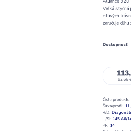
Alliance 320 
Veľká styčná 
citlivých tráv
zaručuje dlhú
Dostupnosť
113,
92,66 
Číslo produktu:
Šírka/profil:
11,
R/D:
Diagonál
LI/SI:
145 A6/1
PR:
14