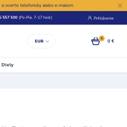
si overte telefonicky alebo e-mailom.
5 557 500
(Po-Pia, 7-17 hod.)
Prihlásenie
0
0 €
EUR
Diely