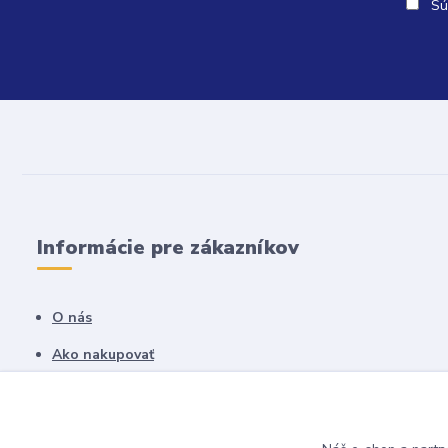
Sú
Informácie pre zákazníkov
O nás
Ako nakupovať
Obchodné podmienky
Fotogaléria