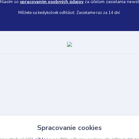
hlasím so
spracovaním osobných údajov
za účelom zasielania newsl
Môžete sa kedykoľvek odhlásiť. Zasielame raz za 14 dní.
Spracovanie cookies