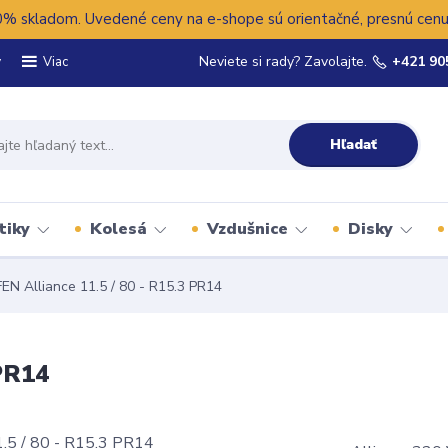
 skladom. Uvedené ceny na e-shope sú orientačné, presnú cenu 
y
Neviete si rady? Zavolajte.
+421 90
Viac
Hľadať
tiky
Kolesá
Vzdušnice
Disky
EN Alliance 11.5 / 80 - R15.3 PR14
 PR14