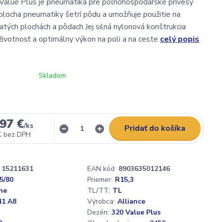
Value Plus je pneumatika pre poľnohospodárske prívesy
plocha pneumatiky šetrí pôdu a umožňuje použitie na
natých plochách a pôdach Jej silná nylonová konštrukcia
 životnosť a optimálny výkon na poli a na ceste
celý popis
Skladom
97 €
/
ks
Pridať do košíka
€
bez DPH
15211631
EAN kód:
8903635012146
5/80
Priemer:
R15,3
ne
TL/TT:
TL
41 A8
Výrobca:
Alliance
Dezén:
320 Value Plus