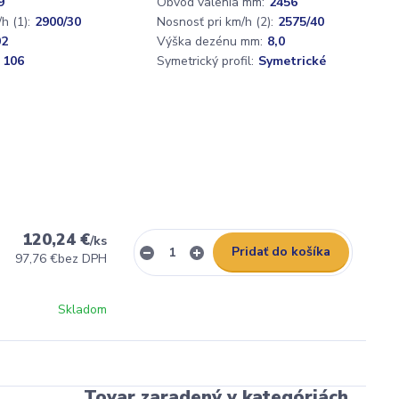
9
Obvod valenia mm:
2456
h (1):
2900/30
Nosnosť pri km/h (2):
2575/40
02
Výška dezénu mm:
8,0
 106
Symetrický profil:
Symetrické
120,24 €
/
ks
Pridať do košíka
97,76 €
bez DPH
Skladom
Tovar zaradený v kategóriách