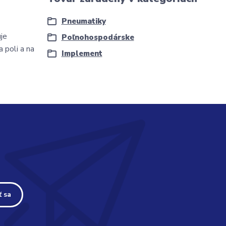
Pneumatiky
je
Poľnohospodárske
 poli a na
Implement
ť sa