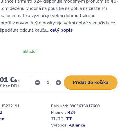
lliance FarmPro 324 disponuje moderným profilom so 45-
om dezénu, vhodná na použitie na poli a na ceste Pri
li sa pneumatika vyznačuje veľmi dobrou trakciou
profil v novom štýle poskytuje veľmi dobré samočistiace
 špeciálna odolná kauču...
celý popis
Skladom
01 €
/
ks
Pridať do košíka
 €
bez DPH
15222191
EAN kód:
8903635017660
2
Priemer:
R24
ne
TL/TT:
TT
Výrobca:
Alliance