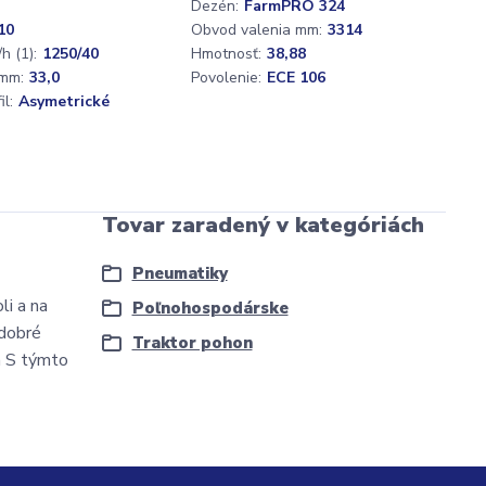
Dezén:
FarmPRO 324
10
Obvod valenia mm:
3314
h (1):
1250/40
Hmotnosť:
38,88
mm:
33,0
Povolenie:
ECE 106
l:
Asymetrické
Tovar zaradený v kategóriách
Pneumatiky
i a na
Poľnohospodárske
 dobré
Traktor pohon
a S týmto