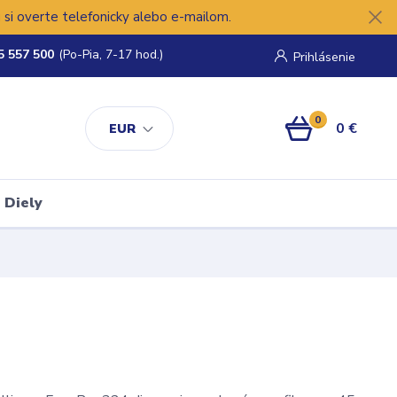
si overte telefonicky alebo e-mailom.
5 557 500
(Po-Pia, 7-17 hod.)
Prihlásenie
0
0 €
EUR
Diely