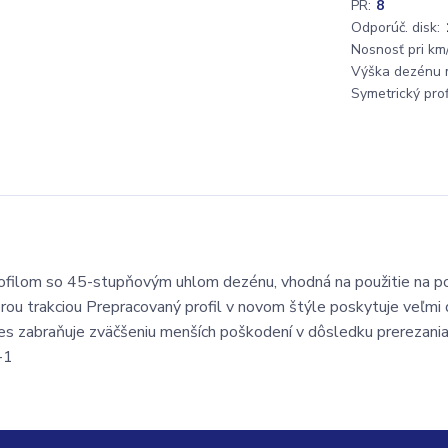
PR:
8
Odporúč. disk:
Nosnosť pri km/
Výška dezénu 
Symetrický profi
ilom so 45-stupňovým uhlom dezénu, vhodná na použitie na pol
brou trakciou Prepracovaný profil v novom štýle poskytuje veľmi
mes zabraňuje zväčšeniu menších poškodení v dôsledku prerezani
-1