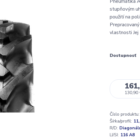
Pneumatika A
stupňovým uhl
použití na po
Prepracovaný 
vlastnosti Jej
Dostupnosť
161,
130,90
Číslo produktu:
Šírka/profil:
11,
R/D:
Diagonál
LI/SI:
116 A8