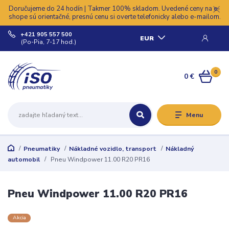
Doručujeme do 24 hodín | Takmer 100% skladom. Uvedené ceny na e-
shope sú orientačné, presnú cenu si overte telefonicky alebo e-mailom.
+421 905 557 500
EUR
(Po-Pia, 7-17 hod.)
0
0 €
Menu
Pneumatiky
Nákladné vozidlo, transport
Nákladný
automobil
Pneu Windpower 11.00 R20 PR16
Pneu Windpower 11.00 R20 PR16
Akcia