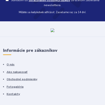
Súhlasím so
spracovaním osobných údajov
za účelom zasielania
newslettera.
Môžete sa kedykoľvek odhlásiť. Zasielame raz za 14 dní.
Informácie pre zákazníkov
O nás
Ako nakupovať
Obchodné podmienky
Fotogaléria
Kontakty