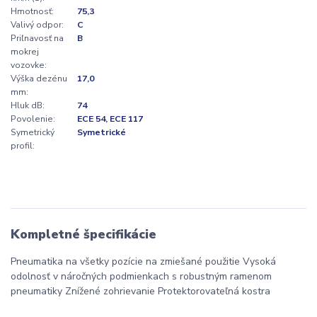
Hmotnosť:
75,3
Valivý odpor:
C
Priľnavosť na
B
mokrej
vozovke:
Výška dezénu
17,0
mm:
Hluk dB:
74
Povolenie:
ECE 54, ECE 117
Symetrický
Symetrické
profil:
Kompletné špecifikácie
Pneumatika na všetky pozície na zmiešané použitie Vysoká
odolnosť v náročných podmienkach s robustným ramenom
pneumatiky Znížené zohrievanie Protektorovateľná kostra