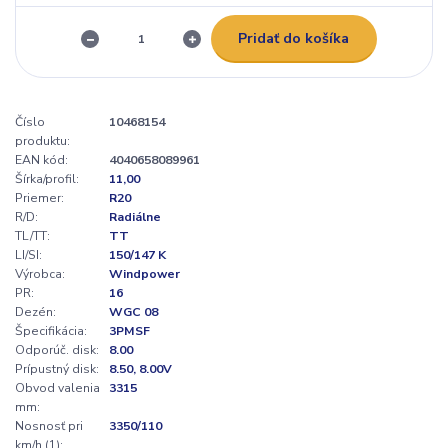
Pridať do košíka
Číslo
10468154
produktu:
EAN kód:
4040658089961
Šírka/profil:
11,00
Priemer:
R20
R/D:
Radiálne
TL/TT:
TT
LI/SI:
150/147 K
Výrobca:
Windpower
PR:
16
Dezén:
WGC 08
Špecifikácia:
3PMSF
Odporúč. disk:
8.00
Prípustný disk:
8.50, 8.00V
Obvod valenia
3315
mm:
Nosnosť pri
3350/110
km/h (1):