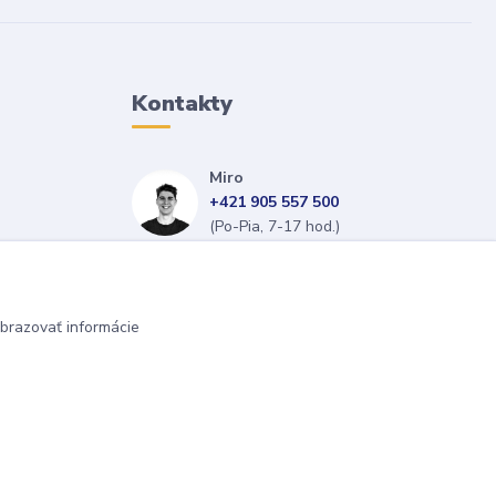
Kontakty
Miro
+421 905 557 500
(Po-Pia, 7-17 hod.)
isopneumatiky@isopneumatiky.sk
brazovať informácie
Vytvorené na
Eshop-rychlo.sk