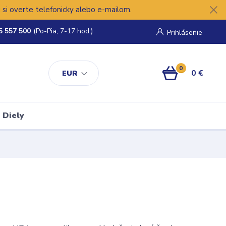
si overte telefonicky alebo e-mailom.
5 557 500
(Po-Pia, 7-17 hod.)
Prihlásenie
0
0 €
EUR
Diely