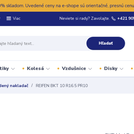
 skladom. Uvedené ceny na e-shope sú orientačné, presnú cenu 
y
Neviete si rady? Zavolajte.
+421 90
Viac
Hľadať
tiky
Kolesá
Vzdušnice
Disky
dený nakladač
REIFEN BKT 10 R16.5 PR10