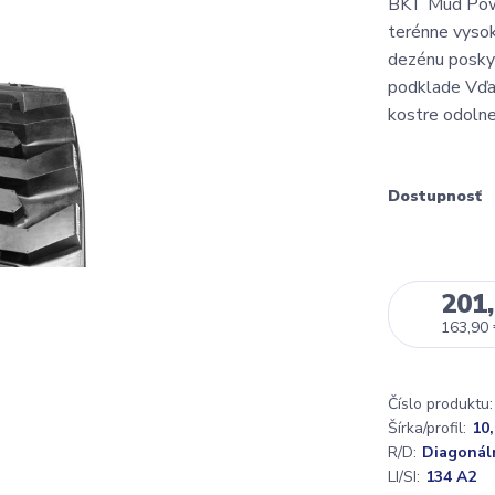
BKT Mud Powe
terénne vyso
dezénu posky
podklade Vďak
kostre odolne
Dostupnosť
201,
163,90
Číslo produktu:
Šírka/profil:
10
R/D:
Diagonál
LI/SI:
134 A2