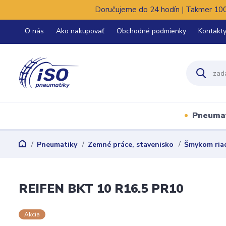
Doručujeme do 24 hodín | Takmer 100%
O nás
Ako nakupovať
Obchodné podmienky
Kontakt
Pneuma
Pneumatiky
Zemné práce, stavenisko
Šmykom ria
REIFEN BKT 10 R16.5 PR10
Akcia