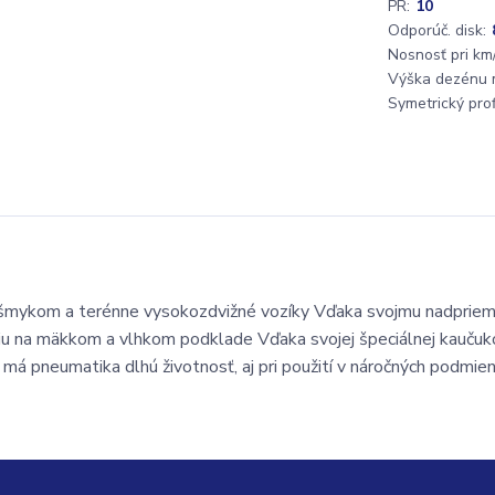
PR:
10
Odporúč. disk:
Nosnosť pri km/
Výška dezénu 
Symetrický profi
šmykom a terénne vysokozdvižné vozíky Vďaka svojmu nadprie
u na mäkkom a vlhkom podklade Vďaka svojej špeciálnej kaučuk
 má pneumatika dlhú životnosť, aj pri použití v náročných podmie