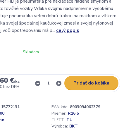
r HD je pneumatika pre nakladače riadené šmykom a
kozdvižné vozíky Vďaka svojmu nadpriemerne vysokému
tuje pneumatika veľmi dobrú trakciu na mäkkom a vlhkom
a svojej špeciálnej kaučukovej zmesi a svojej nylonovej
j voči opotrebovaniu má p...
celý popis
Skladom
60 €
/
ks
Pridať do košíka
 €
bez DPH
15772131
EAN kód:
8903094062379
,00
Priemer:
R16,5
ne
TL/TT:
TL
Výrobca:
BKT