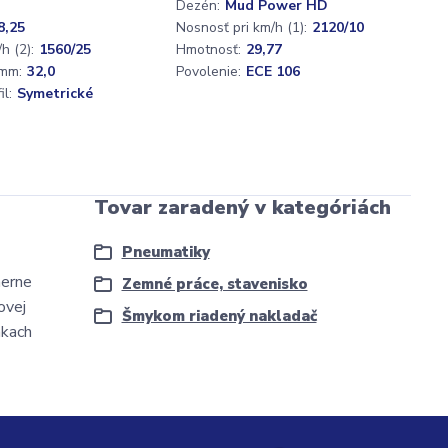
Dezén:
Mud Power HD
8,25
Nosnosť pri km/h (1):
2120/10
h (2):
1560/25
Hmotnosť:
29,77
mm:
32,0
Povolenie:
ECE 106
l:
Symetrické
Tovar zaradený v kategóriách
Pneumatiky
merne
Zemné práce, stavenisko
ovej
Šmykom riadený nakladač
nkach