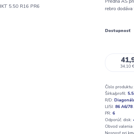
Predná AS pneu
rebro dodáva 
Dostupnosť
41,
34,10 
Číslo produktu:
Šírka/profil:
5.5
R/D:
Diagonál
LI/SI:
86 A6/78
PR:
6
Odporúč. disk:
Obvod valenia
Nosnosť pri km/