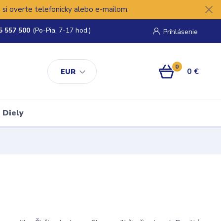
si overte telefonicky alebo e-mailom.
5 557 500
(Po-Pia, 7-17 hod.)
Prihlásenie
0
0 €
EUR
Diely