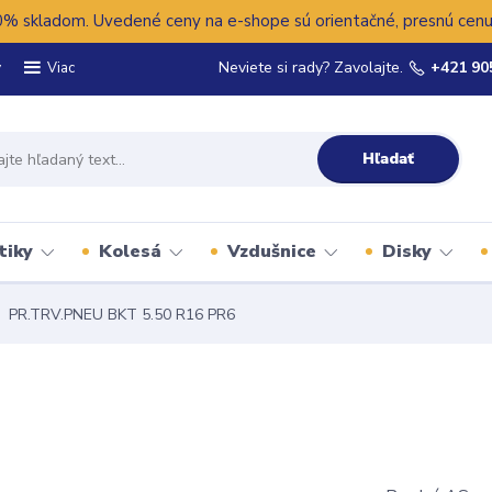
 skladom. Uvedené ceny na e-shope sú orientačné, presnú cenu 
y
Neviete si rady? Zavolajte.
+421 90
Viac
Hľadať
tiky
Kolesá
Vzdušnice
Disky
PR.TRV.PNEU BKT 5.50 R16 PR6