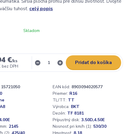
matika. Širšia plocha profilu pre dlhšiu životnosť. Dvojité
väčšiu tuhosť.
celý popis
Skladom
94 €
/
ks
Pridať do košíka
€
bez DPH
15721050
EAN kód:
8903094020577
0
Priemer:
R16
ne
TL/TT:
TT
 A8
Výrobca:
BKT
Dezén:
TF 8181
4.00E
Prípustný disk:
3.50D,4.50E
 mm:
2145
Nosnosť pri km/h (1):
530/30
h (2):
425/40
Hmotnosť:
8,18