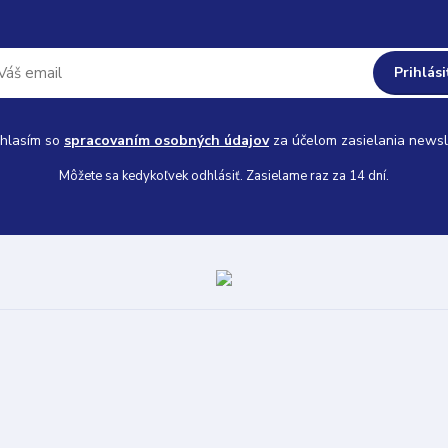
Prihlási
hlasím so
spracovaním osobných údajov
za účelom zasielania newsl
Môžete sa kedykoľvek odhlásiť. Zasielame raz za 14 dní.