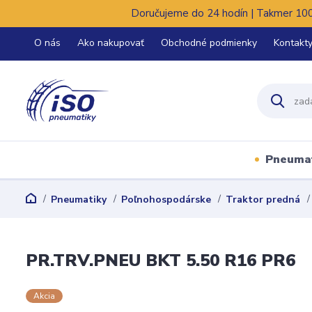
Doručujeme do 24 hodín | Takmer 100%
O nás
Ako nakupovať
Obchodné podmienky
Kontakt
Pneuma
Pneumatiky
Poľnohospodárske
Traktor predná
PR.TRV.PNEU BKT 5.50 R16 PR6
Akcia