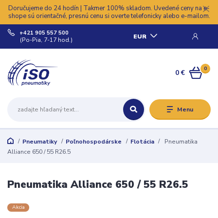
Doručujeme do 24 hodín | Takmer 100% skladom. Uvedené ceny na e-
shope sú orientačné, presnú cenu si overte telefonicky alebo e-mailom.
+421 905 557 500
EUR
(Po-Pia, 7-17 hod.)
0
0 €
Menu
Pneumatiky
Poľnohospodárske
Flotácia
Pneumatika
Alliance 650 / 55 R26.5
Pneumatika Alliance 650 / 55 R26.5
Akcia