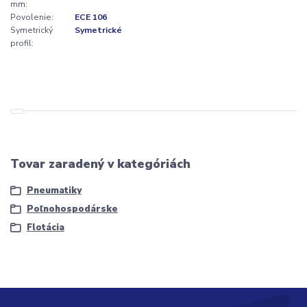
mm:
Povolenie:
ECE 106
Symetrický
Symetrické
profil:
Tovar zaradený v kategóriách
Pneumatiky
Poľnohospodárske
Flotácia