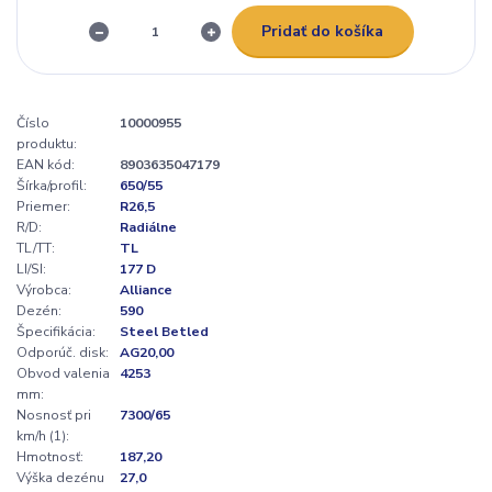
Pridať do košíka
Číslo
10000955
produktu:
EAN kód:
8903635047179
Šírka/profil:
650/55
Priemer:
R26,5
R/D:
Radiálne
TL/TT:
TL
LI/SI:
177 D
Výrobca:
Alliance
Dezén:
590
Špecifikácia:
Steel Betled
Odporúč. disk:
AG20,00
Obvod valenia
4253
mm:
Nosnosť pri
7300/65
km/h (1):
Hmotnosť:
187,20
Výška dezénu
27,0