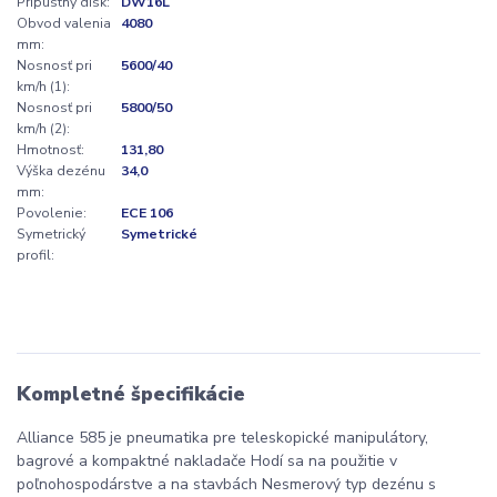
Prípustný disk:
DW16L
Obvod valenia
4080
mm:
Nosnosť pri
5600/40
km/h (1):
Nosnosť pri
5800/50
km/h (2):
Hmotnosť:
131,80
Výška dezénu
34,0
mm:
Povolenie:
ECE 106
Symetrický
Symetrické
profil:
Kompletné špecifikácie
Alliance 585 je pneumatika pre teleskopické manipulátory,
bagrové a kompaktné nakladače Hodí sa na použitie v
poľnohospodárstve a na stavbách Nesmerový typ dezénu s