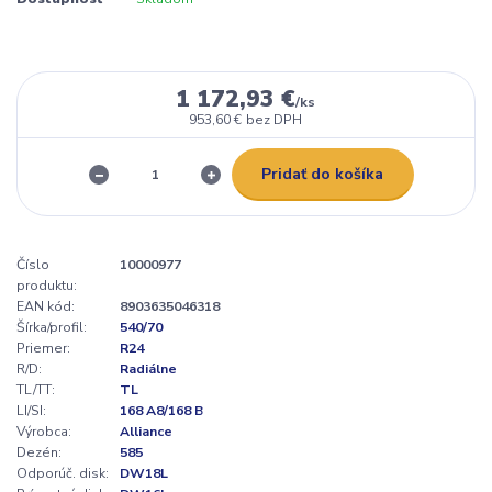
1 172,93 €
/
ks
953,60 €
bez DPH
Pridať do košíka
Číslo
10000977
produktu:
EAN kód:
8903635046318
Šírka/profil:
540/70
Priemer:
R24
R/D:
Radiálne
TL/TT:
TL
LI/SI:
168 A8/168 B
Výrobca:
Alliance
Dezén:
585
Odporúč. disk:
DW18L