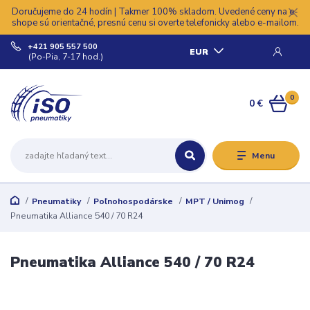
Doručujeme do 24 hodín | Takmer 100% skladom. Uvedené ceny na e-
shope sú orientačné, presnú cenu si overte telefonicky alebo e-mailom.
+421 905 557 500
EUR
(Po-Pia, 7-17 hod.)
0
0 €
Menu
Pneumatiky
Poľnohospodárske
MPT / Unimog
Pneumatika Alliance 540 / 70 R24
Pneumatika Alliance 540 / 70 R24