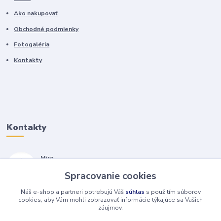
Ako nakupovať
Obchodné podmienky
Fotogaléria
Kontakty
Kontakty
Miro
+421 905 557 500
Spracovanie cookies
(Po-Pia, 7-17 hod.)
Náš e-shop a partneri potrebujú Váš
súhlas
s použitím súborov
isopneumatiky@isopneumatiky.sk
cookies, aby Vám mohli zobrazovať informácie týkajúce sa Vašich
záujmov.