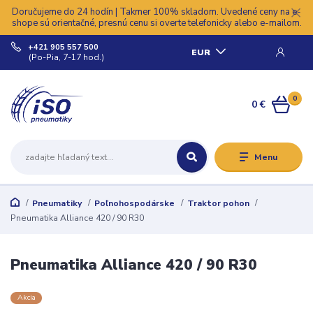
Doručujeme do 24 hodín | Takmer 100% skladom. Uvedené ceny na e-
shope sú orientačné, presnú cenu si overte telefonicky alebo e-mailom.
+421 905 557 500
EUR
(Po-Pia, 7-17 hod.)
0
0 €
Menu
Pneumatiky
Poľnohospodárske
Traktor pohon
Pneumatika Alliance 420 / 90 R30
Pneumatika Alliance 420 / 90 R30
Akcia