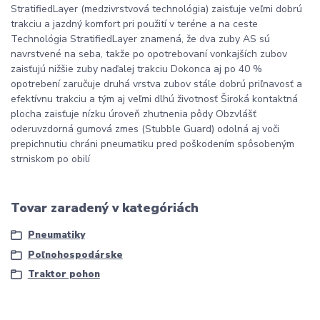
StratifiedLayer (medzivrstvová technológia) zaisťuje veľmi dobrú
trakciu a jazdný komfort pri použití v teréne a na ceste
Technológia StratifiedLayer znamená, že dva zuby AS sú
navrstvené na seba, takže po opotrebovaní vonkajších zubov
zaisťujú nižšie zuby naďalej trakciu Dokonca aj po 40 %
opotrebení zaručuje druhá vrstva zubov stále dobrú priľnavosť a
efektívnu trakciu a tým aj veľmi dlhú životnosť Široká kontaktná
plocha zaisťuje nízku úroveň zhutnenia pôdy Obzvlášť
oderuvzdorná gumová zmes (Stubble Guard) odolná aj voči
prepichnutiu chráni pneumatiku pred poškodením spôsobeným
strniskom po obilí
Tovar zaradený v kategóriách
Pneumatiky
Poľnohospodárske
Traktor pohon