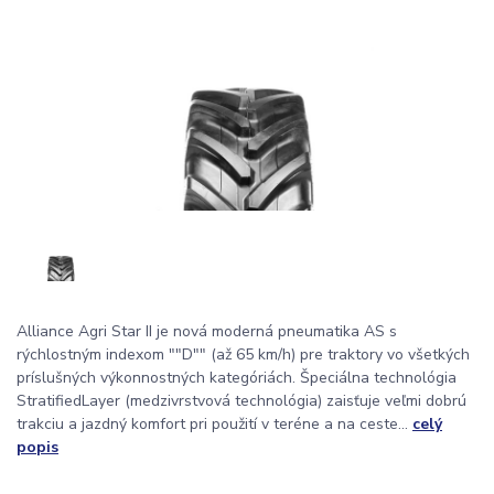
Alliance Agri Star II je nová moderná pneumatika AS s
rýchlostným indexom ""D"" (až 65 km/h) pre traktory vo všetkých
príslušných výkonnostných kategóriách. Špeciálna technológia
StratifiedLayer (medzivrstvová technológia) zaisťuje veľmi dobrú
trakciu a jazdný komfort pri použití v teréne a na ceste...
celý
popis