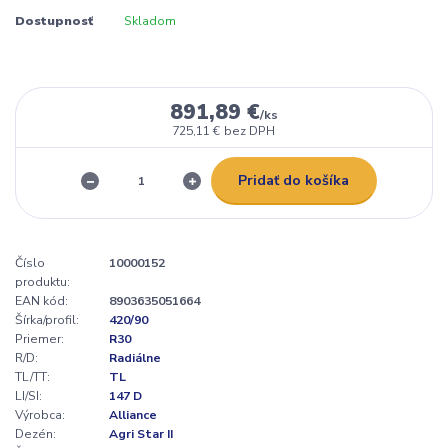
Dostupnosť
Skladom
891,89 €
/
ks
725,11 €
bez DPH
Pridať do košíka
Číslo
10000152
produktu:
EAN kód:
8903635051664
Šírka/profil:
420/90
Priemer:
R30
R/D:
Radiálne
TL/TT:
TL
LI/SI:
147 D
Výrobca:
Alliance
Dezén:
Agri Star II