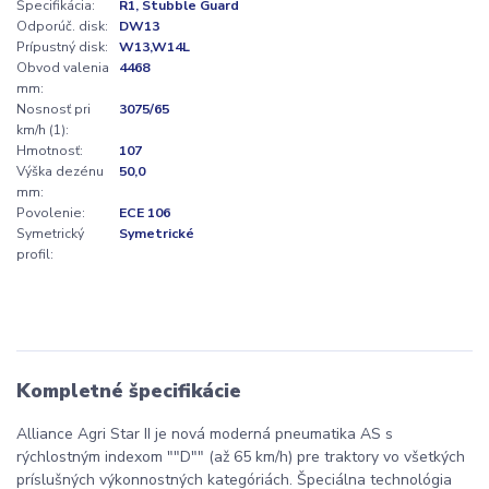
Špecifikácia:
R1, Stubble Guard
Odporúč. disk:
DW13
Prípustný disk:
W13,W14L
Obvod valenia
4468
mm:
Nosnosť pri
3075/65
km/h (1):
Hmotnosť:
107
Výška dezénu
50,0
mm:
Povolenie:
ECE 106
Symetrický
Symetrické
profil:
Kompletné špecifikácie
Alliance Agri Star II je nová moderná pneumatika AS s
rýchlostným indexom ""D"" (až 65 km/h) pre traktory vo všetkých
príslušných výkonnostných kategóriách. Špeciálna technológia