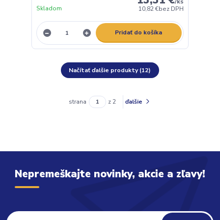
13,31 €
/
ks
Skladom
10,82 €
bez DPH
Pridať do košíka
Načítať ďalšie produkty (12)
strana
z 2
ďalšie
Nepremeškajte novinky, akcie a zľavy!