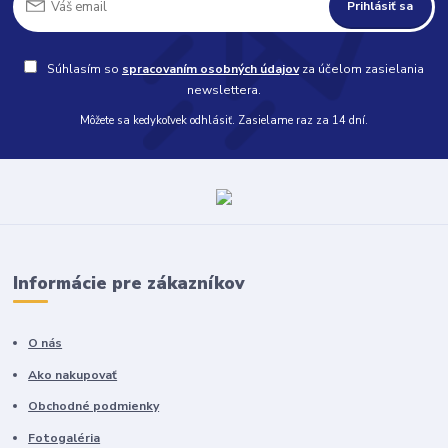
Prihlásiť sa
Súhlasím so
spracovaním osobných údajov
za účelom zasielania
newslettera.
Môžete sa kedykoľvek odhlásiť. Zasielame raz za 14 dní.
Informácie pre zákazníkov
O nás
Ako nakupovať
Obchodné podmienky
Fotogaléria