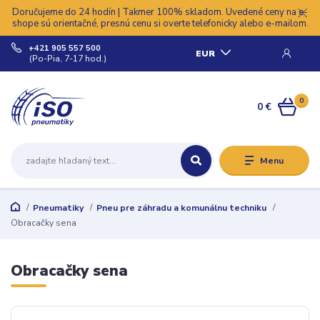
Doručujeme do 24 hodín | Takmer 100% skladom. Uvedené ceny na e-
shope sú orientačné, presnú cenu si overte telefonicky alebo e-mailom.
+421 905 557 500
EUR
(Po-Pia, 7-17 hod.)
0
0 €
Menu
Pneumatiky
Pneu pre záhradu a komunálnu techniku
Obracačky sena
Obracačky sena