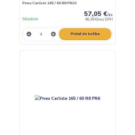
Pneu Carlisle 165 / 60 R8 PR10
57,05 €
/
ks
Skladom
46,38 €
bez DPH
Pridať do košíka