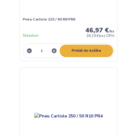
Pneu Carlisle 215 / 60 R8 PR6
46,97 €
/
ks
Skladom
38,19 €
bez DPH
Pridať do košíka