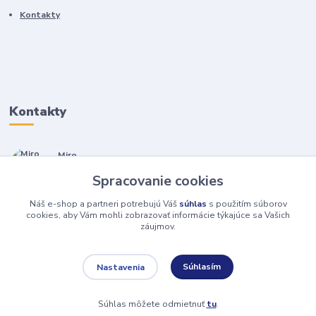
Kontakty
Kontakty
Miro
+421 905 557 500
Spracovanie cookies
(Po-Pia, 7-17 hod.)
Náš e-shop a partneri potrebujú Váš
súhlas
s použitím súborov
isopneumatiky@isopneumatiky.sk
cookies, aby Vám mohli zobrazovať informácie týkajúce sa Vašich
záujmov.
Súhlasím
Nastavenia
Súhlas môžete odmietnuť
tu
.
Vytvorené na
Eshop-rychlo.sk