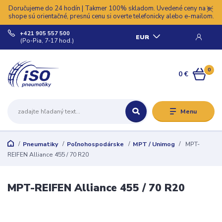
Doručujeme do 24 hodín | Takmer 100% skladom. Uvedené ceny na e-
shope sú orientačné, presnú cenu si overte telefonicky alebo e-mailom.
+421 905 557 500
EUR
(Po-Pia, 7-17 hod.)
0
0 €
Menu
Pneumatiky
Poľnohospodárske
MPT / Unimog
MPT-
REIFEN Alliance 455 / 70 R20
MPT-REIFEN Alliance 455 / 70 R20