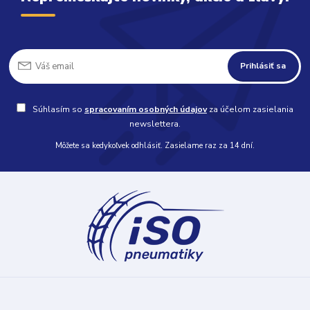
Prihlásiť sa
Súhlasím so
spracovaním osobných údajov
za účelom zasielania
newslettera.
Môžete sa kedykoľvek odhlásiť. Zasielame raz za 14 dní.