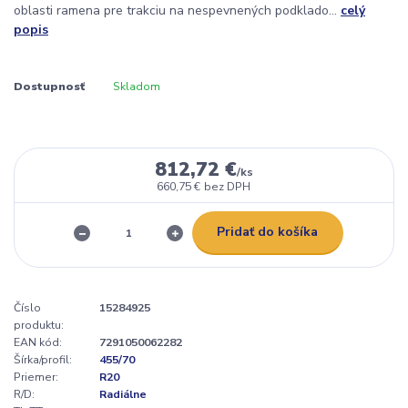
oblasti ramena pre trakciu na nespevnených podklado...
celý
popis
Dostupnosť
Skladom
812,72 €
/
ks
660,75 €
bez DPH
Pridať do košíka
Číslo
15284925
produktu:
EAN kód:
7291050062282
Šírka/profil:
455/70
Priemer:
R20
R/D:
Radiálne