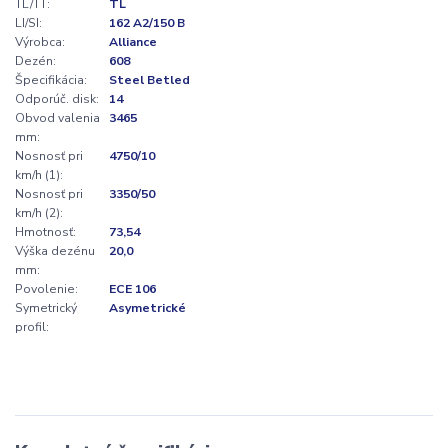
TL/TT:
TL
LI/SI:
162 A2/150 B
Výrobca:
Alliance
Dezén:
608
Špecifikácia:
Steel Betled
Odporúč. disk:
14
Obvod valenia
3465
mm:
Nosnosť pri
4750/10
km/h (1):
Nosnosť pri
3350/50
km/h (2):
Hmotnosť:
73,54
Výška dezénu
20,0
mm:
Povolenie:
ECE 106
Symetrický
Asymetrické
profil: