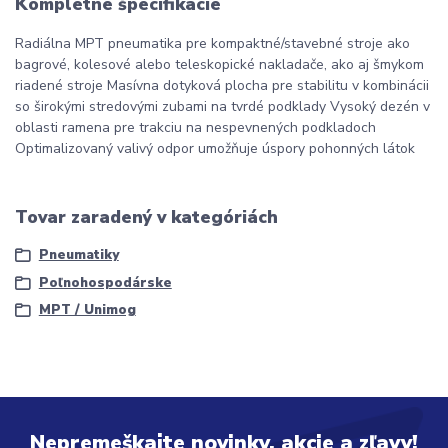
Kompletné špecifikácie
Radiálna MPT pneumatika pre kompaktné/stavebné stroje ako
bagrové, kolesové alebo teleskopické nakladače, ako aj šmykom
riadené stroje Masívna dotyková plocha pre stabilitu v kombinácii
so širokými stredovými zubami na tvrdé podklady Vysoký dezén v
oblasti ramena pre trakciu na nespevnených podkladoch
Optimalizovaný valivý odpor umožňuje úspory pohonných látok
Tovar zaradený v kategóriách
Pneumatiky
Poľnohospodárske
MPT / Unimog
Nepremeškajte novinky, akcie a zľavy!