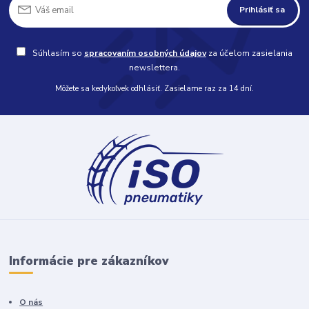
Prihlásiť sa
Súhlasím so
spracovaním osobných údajov
za účelom zasielania
newslettera.
Môžete sa kedykoľvek odhlásiť. Zasielame raz za 14 dní.
Informácie pre zákazníkov
O nás