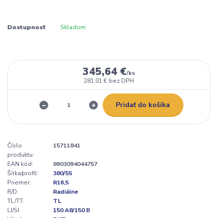
Dostupnosť
Skladom
345,64 €
/
ks
281,01 €
bez DPH
Pridať do košíka
Číslo
15711841
produktu:
EAN kód:
8903094044757
Šírka/profil:
380/55
Priemer:
R16,5
R/D:
Radiálne
TL/TT:
TL
LI/SI:
150 A8/150 B