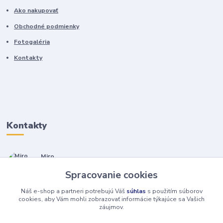
Ako nakupovať
Obchodné podmienky
Fotogaléria
Kontakty
Kontakty
Miro
+421 905 557 500
Spracovanie cookies
(Po-Pia, 7-17 hod.)
Náš e-shop a partneri potrebujú Váš
súhlas
s použitím súborov
isopneumatiky@isopneumatiky.sk
cookies, aby Vám mohli zobrazovať informácie týkajúce sa Vašich
záujmov.