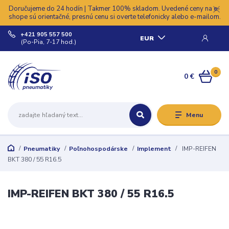
Doručujeme do 24 hodín | Takmer 100% skladom. Uvedené ceny na e-
shope sú orientačné, presnú cenu si overte telefonicky alebo e-mailom.
+421 905 557 500
EUR
(Po-Pia, 7-17 hod.)
0
0 €
Menu
Pneumatiky
Poľnohospodárske
Implement
IMP-REIFEN
BKT 380 / 55 R16.5
IMP-REIFEN BKT 380 / 55 R16.5