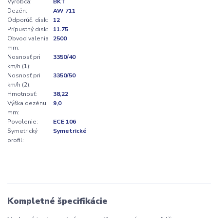
Výrobca:
BKT
Dezén:
AW 711
Odporúč. disk:
12
Prípustný disk:
11.75
Obvod valenia
2500
mm:
Nosnosť pri
3350/40
km/h (1):
Nosnosť pri
3350/50
km/h (2):
Hmotnosť:
38,22
Výška dezénu
9,0
mm:
Povolenie:
ECE 106
Symetrický
Symetrické
profil:
Kompletné špecifikácie