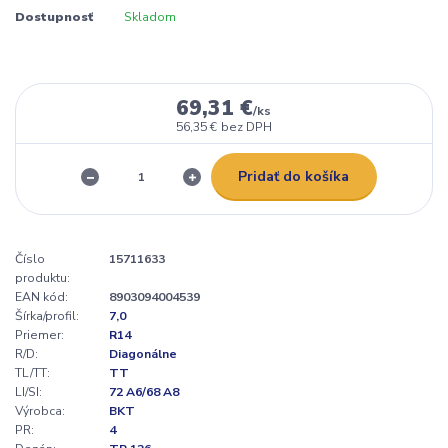
Dostupnosť
Skladom
69,31 €
/
ks
56,35 €
bez DPH
Pridať do košíka
Číslo
15711633
produktu:
EAN kód:
8903094004539
Šírka/profil:
7,0
Priemer:
R14
R/D:
Diagonálne
TL/TT:
TT
LI/SI:
72 A6/68 A8
Výrobca:
BKT
PR:
4