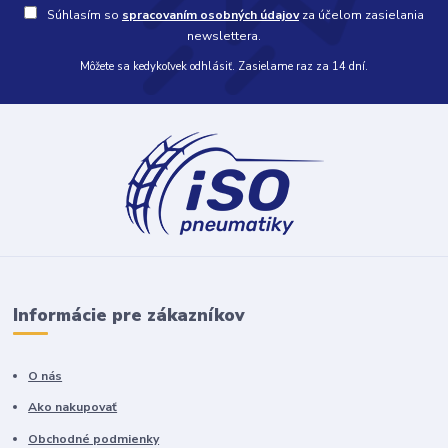
Súhlasím so
spracovaním osobných údajov
za účelom zasielania
newslettera.
Môžete sa kedykoľvek odhlásiť. Zasielame raz za 14 dní.
Informácie pre zákazníkov
O nás
Ako nakupovať
Obchodné podmienky