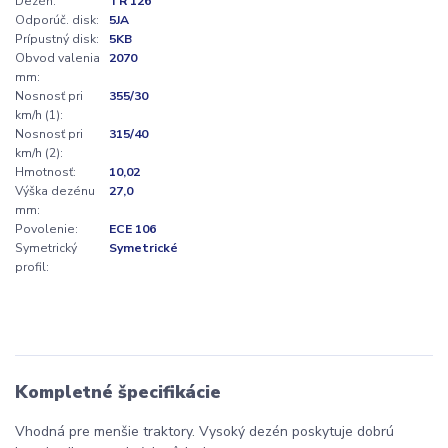
Dezén:
TR 126
Odporúč. disk:
5JA
Prípustný disk:
5KB
Obvod valenia
2070
mm:
Nosnosť pri
355/30
km/h (1):
Nosnosť pri
315/40
km/h (2):
Hmotnosť:
10,02
Výška dezénu
27,0
mm:
Povolenie:
ECE 106
Symetrický
Symetrické
profil:
Kompletné špecifikácie
Vhodná pre menšie traktory. Vysoký dezén poskytuje dobrú