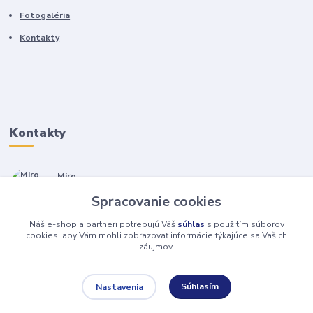
Fotogaléria
Kontakty
Kontakty
Miro
+421 905 557 500
Spracovanie cookies
(Po-Pia, 7-17 hod.)
Náš e-shop a partneri potrebujú Váš
súhlas
s použitím súborov
isopneumatiky@isopneumatiky.sk
cookies, aby Vám mohli zobrazovať informácie týkajúce sa Vašich
záujmov.
Súhlasím
Nastavenia