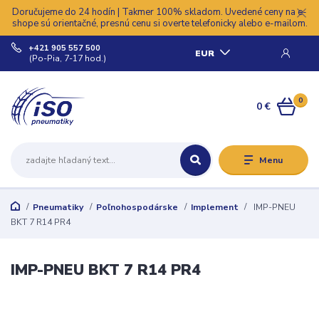
Doručujeme do 24 hodín | Takmer 100% skladom. Uvedené ceny na e-
shope sú orientačné, presnú cenu si overte telefonicky alebo e-mailom.
+421 905 557 500
EUR
(Po-Pia, 7-17 hod.)
0
0 €
Menu
Pneumatiky
Poľnohospodárske
Implement
IMP-PNEU
BKT 7 R14 PR4
IMP-PNEU BKT 7 R14 PR4