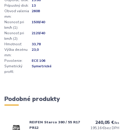
Prípustný disk:
13
Obvod valenia
2608
mm:
Nosnosť pri
1500/40
km/h (1):
Nosnosť pri
2120/40
km/h (2):
Hmotnosť:
33,78
Výška dezénu
23,0
mm:
Povolenie:
ECE 106
Symetrický
Symetrické
profil:
Podobné produkty
240,05 €
REIFEN Starco 380 / 55 R17
/
ks
PR12
195,16 €
bez DPH