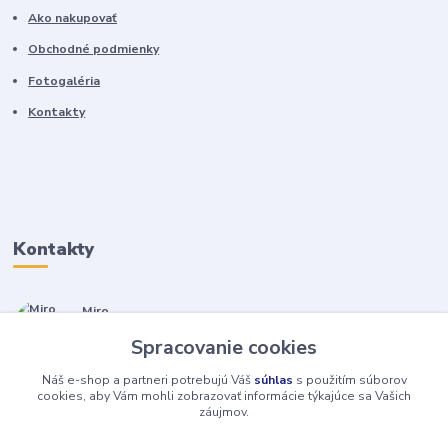
Ako nakupovať
Obchodné podmienky
Fotogaléria
Kontakty
Kontakty
Miro
+421 905 557 500
Spracovanie cookies
(Po-Pia, 7-17 hod.)
Náš e-shop a partneri potrebujú Váš
súhlas
s použitím súborov
isopneumatiky@isopneumatiky.sk
cookies, aby Vám mohli zobrazovať informácie týkajúce sa Vašich
záujmov.