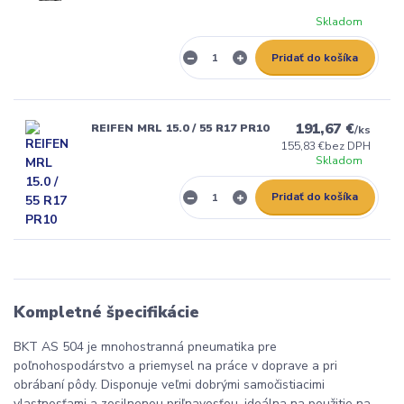
Skladom
Pridať do košíka
191,67 €
REIFEN MRL 15.0 / 55 R17 PR10
/
ks
155,83 €
bez DPH
Skladom
Pridať do košíka
Kompletné špecifikácie
BKT AS 504 je mnohostranná pneumatika pre
poľnohospodárstvo a priemysel na práce v doprave a pri
obrábaní pôdy. Disponuje veľmi dobrými samočistiacimi
vlastnosťami a zosilnenou priľnavosťou, ideálna na použitie na