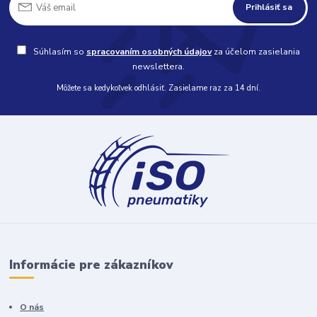
Prihlásiť sa
Súhlasím so
spracovaním osobných údajov
za účelom zasielania
newslettera.
Môžete sa kedykoľvek odhlásiť. Zasielame raz za 14 dní.
Informácie pre zákazníkov
O nás