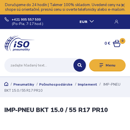
Doručujeme do 24 hodín | Takmer 100% skladom. Uvedené ceny na e-
shope sú orientačné, presnú cenu si overte telefonicky alebo e-mailom.
+421 905 557 500
EUR
(Po-Pia, 7-17 hod.)
0
0 €
Menu
Pneumatiky
Poľnohospodárske
Implement
IMP-PNEU
BKT 15.0 / 55 R17 PR10
IMP-PNEU BKT 15.0 / 55 R17 PR10