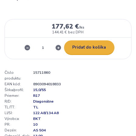
177,62 €
/
ks
144,41 €
bez DPH
Pridať do košíka
Číslo
15711860
produktu:
EAN kód:
8903094018833
Šírka/profil:
15,0/55
Priemer:
R17
R/D:
Diagonálne
TL/TT:
TL
LI/SI:
122 A8/134 A8
Výrobca:
BKT
PR:
10
Dezén:
AS 504
Odporúč. disk:
13.00