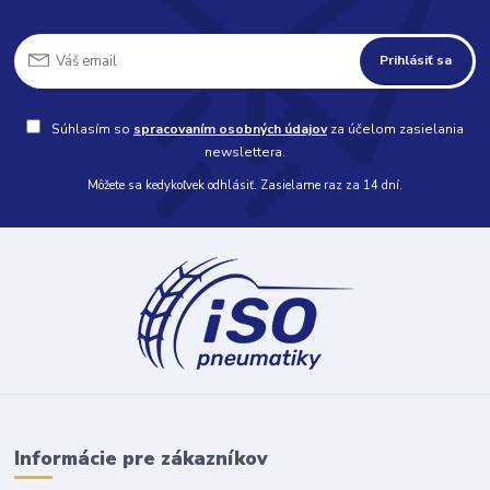
Prihlásiť sa
Súhlasím so
spracovaním osobných údajov
za účelom zasielania
newslettera.
Môžete sa kedykoľvek odhlásiť. Zasielame raz za 14 dní.
Informácie pre zákazníkov