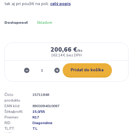
tak aj pri použití na poli.
celý popis
Dostupnosť
Skladom
200,66 €
/
ks
163,14 €
bez DPH
Pridať do košíka
Číslo
15711848
produktu:
EAN kód:
8903094010097
Šírka/profil:
15,0/55
Priemer:
R17
R/D:
Diagonálne
TL/TT:
TL