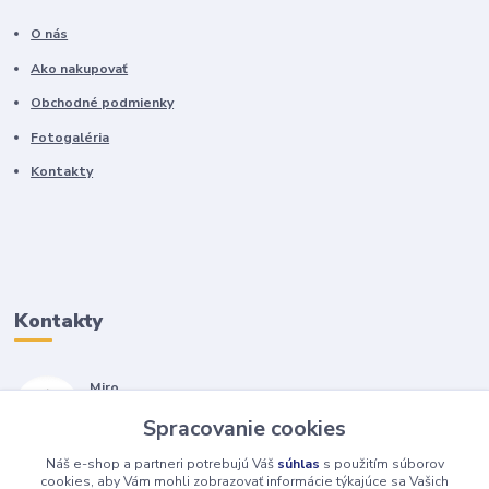
O nás
Ako nakupovať
Obchodné podmienky
Fotogaléria
Kontakty
Kontakty
Miro
+421 905 557 500
Spracovanie cookies
(Po-Pia, 7-17 hod.)
Náš e-shop a partneri potrebujú Váš
súhlas
s použitím súborov
isopneumatiky@isopneumatiky.sk
cookies, aby Vám mohli zobrazovať informácie týkajúce sa Vašich