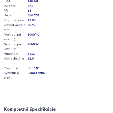
LI/SI:
146 A8
Výrobca:
BKT
PR:
18
Dezén:
AW 705
Odporúč. disk:
13.00
Obvod valenia
2575
mm:
Nosnosť pri
3000/40
km/h (1):
Nosnosť pri
2060/40
km/h (2):
Hmotnosť:
34,22
Výška dezénu
12,0
mm:
Povolenie:
ECE 106
Symetrický
Symetrické
profil:
Kompletné špecifikácie