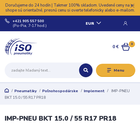
Doručujeme do 24 hodín | Takmer 100% skladom. Uvedené ceny na e-
shope sú orientačné, presnú cenu si overte telefonicky alebo e-mailom.
+421 905 557 500
EUR
(Po-Pia, 7-17 hod.)
0
0 €
Menu
Pneumatiky
Poľnohospodárske
Implement
IMP-PNEU
BKT 15.0 / 55 R17 PR18
IMP-PNEU BKT 15.0 / 55 R17 PR18