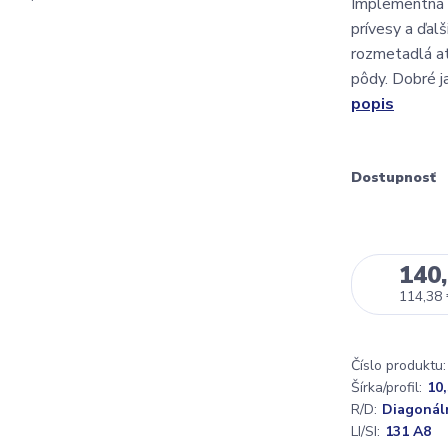
Implementná 
prívesy a ďalš
rozmetadlá at
pôdy. Dobré ja
popis
Dostupnosť
140,
114,38
Číslo produktu:
Šírka/profil:
10,
R/D:
Diagonál
LI/SI:
131 A8