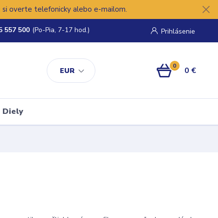
si overte telefonicky alebo e-mailom.
5 557 500
(Po-Pia, 7-17 hod.)
Prihlásenie
0
0 €
EUR
Diely