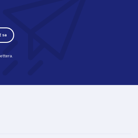
ť sa
ettera.