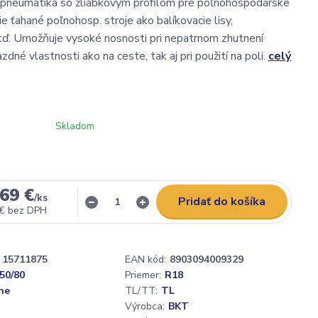
pneumatika so žliabkovým profilom pre poľnohospodárske
ie ťahané poľnohosp. stroje ako balíkovacie lisy,
ď. Umožňuje vysoké nosnosti pri nepatrnom zhutnení
zdné vlastnosti ako na ceste, tak aj pri použití na poli.
celý
Skladom
69 €
/
ks
Pridať do košíka
 €
bez DPH
15711875
EAN kód:
8903094009329
50/80
Priemer:
R18
ne
TL/TT:
TL
Výrobca:
BKT