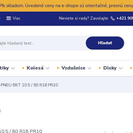
 skladom. Uvedené ceny na e-shope sú orientačné, presnú cenu 
y
Neviete si rady? Zavolajte.
+421 90
Viac
Hľadať
tiky
Kolesá
Vzdušnice
Disky
PNEU BKT 10.5 / 80 R18 PR10
0