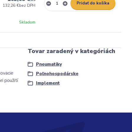
Pridať do košíka
132,26 €
bez DPH
Skladom
Tovar zaradený v kategóriách
Pneumatiky
kovacie
Poľnohospodárske
i použití
Implement