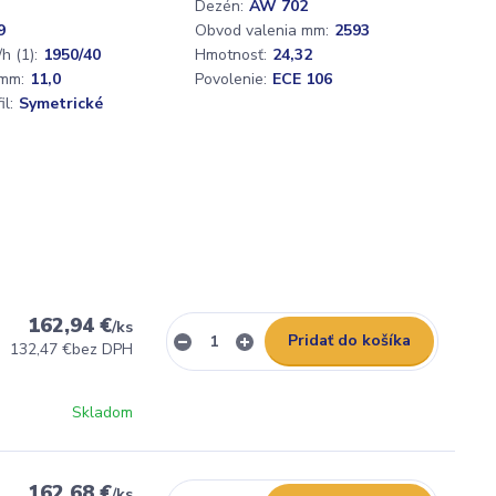
Dezén:
AW 702
9
Obvod valenia mm:
2593
h (1):
1950/40
Hmotnosť:
24,32
mm:
11,0
Povolenie:
ECE 106
l:
Symetrické
162,94 €
/
ks
Pridať do košíka
132,47 €
bez DPH
Skladom
162,68 €
/
ks