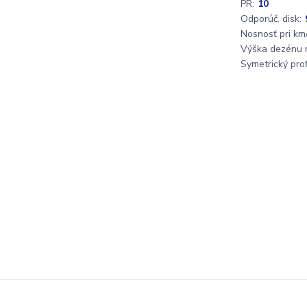
PR:
10
Odporúč. disk:
Nosnosť pri km/
Výška dezénu 
Symetrický profi