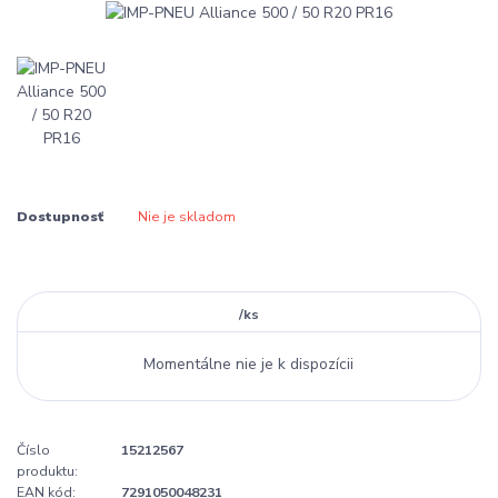
Dostupnosť
Nie je skladom
/
ks
Momentálne nie je k dispozícii
Číslo
15212567
produktu:
EAN kód:
7291050048231