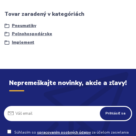
Tovar zaradený v kategóriách
Pneumatiky
Poľnohospodárske
Implement
Nepremeškajte novinky, akcie a zľavy!
Prihlásiť sa
Súhlasím so
spracovaním osobných údajov
za účelom zasielania