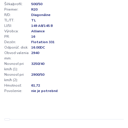
Šírka/profil:
500/50
Priemer:
R20
R/D:
Diagonálne
TL/TT:
TL
LI/SI:
149 A8/145 B
Výrobca:
Alliance
PR:
16
Dezén:
Flotation 331
Odporúč. disk:
16.00DC
Obvod valenia
2940
mm:
Nosnosť pri
3250/40
km/h (1):
Nosnosť pri
2900/50
km/h (2):
Hmotnosť:
61,72
Povolenie:
nie je potrebné