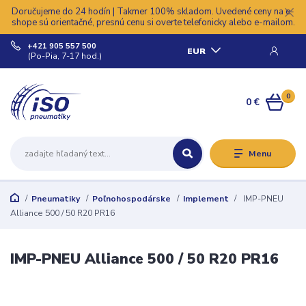
Doručujeme do 24 hodín | Takmer 100% skladom. Uvedené ceny na e-
shope sú orientačné, presnú cenu si overte telefonicky alebo e-mailom.
+421 905 557 500
EUR
(Po-Pia, 7-17 hod.)
0
0 €
Menu
Pneumatiky
Poľnohospodárske
Implement
IMP-PNEU
Alliance 500 / 50 R20 PR16
IMP-PNEU Alliance 500 / 50 R20 PR16