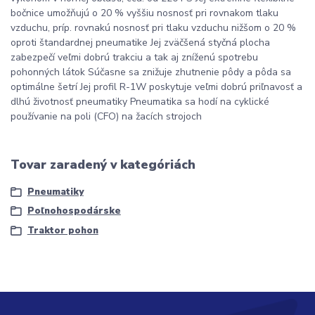
bočnice umožňujú o 20 % vyššiu nosnosť pri rovnakom tlaku
vzduchu, príp. rovnakú nosnosť pri tlaku vzduchu nižšom o 20 %
oproti štandardnej pneumatike Jej zväčšená styčná plocha
zabezpečí veľmi dobrú trakciu a tak aj zníženú spotrebu
pohonných látok Súčasne sa znižuje zhutnenie pôdy a pôda sa
optimálne šetrí Jej profil R-1W poskytuje veľmi dobrú priľnavosť a
dlhú životnosť pneumatiky Pneumatika sa hodí na cyklické
používanie na poli (CFO) na žacích strojoch
Tovar zaradený v kategóriách
Pneumatiky
Poľnohospodárske
Traktor pohon