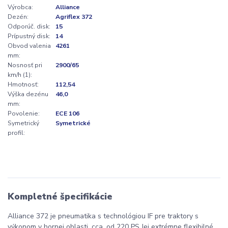
Výrobca:
Alliance
Dezén:
Agriflex 372
Odporúč. disk:
15
Prípustný disk:
14
Obvod valenia
4261
mm:
Nosnosť pri
2900/65
km/h (1):
Hmotnosť:
112,54
Výška dezénu
46,0
mm:
Povolenie:
ECE 106
Symetrický
Symetrické
profil:
Kompletné špecifikácie
Alliance 372 je pneumatika s technológiou IF pre traktory s
výkonom v hornej oblasti, cca. od 220 PS Jej extrémne flexibilné