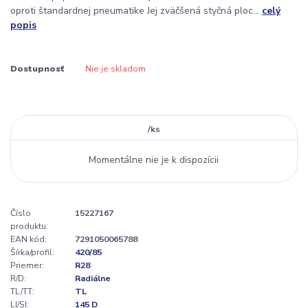
oproti štandardnej pneumatike Jej zväčšená styčná ploc...
celý
popis
Dostupnosť
Nie je skladom
/
ks
Momentálne nie je k dispozícii
Číslo
15227167
produktu:
EAN kód:
7291050065788
Šírka/profil:
420/85
Priemer:
R28
R/D:
Radiálne
TL/TT:
TL
LI/SI:
145 D