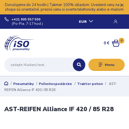
Doručujeme do 24 hodín | Takmer 100% skladom. Uvedené ceny na e-
shope sú orientačné, presnú cenu si overte telefonicky alebo e-mailom.
+421 905 557 500
EUR
(Po-Pia, 7-17 hod.)
0
0 €
Menu
Pneumatiky
Poľnohospodárske
Traktor pohon
AST-
REIFEN Alliance IF 420 / 85 R28
AST-REIFEN Alliance IF 420 / 85 R28