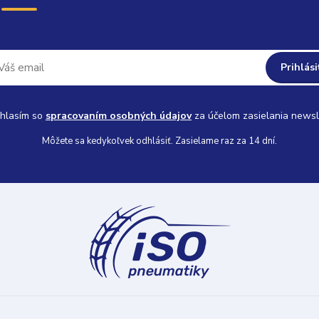
Prihlási
hlasím so
spracovaním osobných údajov
za účelom zasielania newsl
Môžete sa kedykoľvek odhlásiť. Zasielame raz za 14 dní.