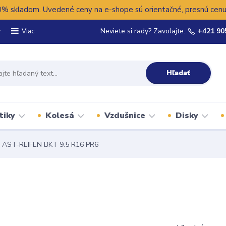
 skladom. Uvedené ceny na e-shope sú orientačné, presnú cenu 
y
Neviete si rady? Zavolajte.
+421 90
Viac
Hľadať
tiky
Kolesá
Vzdušnice
Disky
AST-REIFEN BKT 9.5 R16 PR6