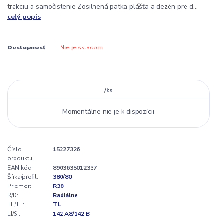
trakciu a samočistenie Zosilnená pätka plášťa a dezén pre d...
celý popis
Dostupnosť
Nie je skladom
/
ks
Momentálne nie je k dispozícii
Číslo
15227326
produktu:
EAN kód:
8903635012337
Šírka/profil:
380/80
Priemer:
R38
R/D:
Radiálne
TL/TT:
TL
LI/SI:
142 A8/142 B