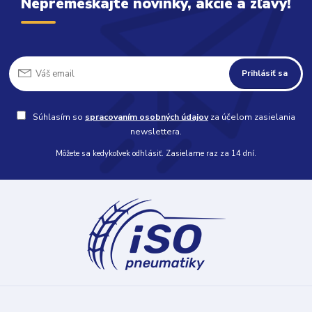
Nepremeškajte novinky, akcie a zľavy!
Prihlásiť sa
Súhlasím so
spracovaním osobných údajov
za účelom zasielania
newslettera.
Môžete sa kedykoľvek odhlásiť. Zasielame raz za 14 dní.