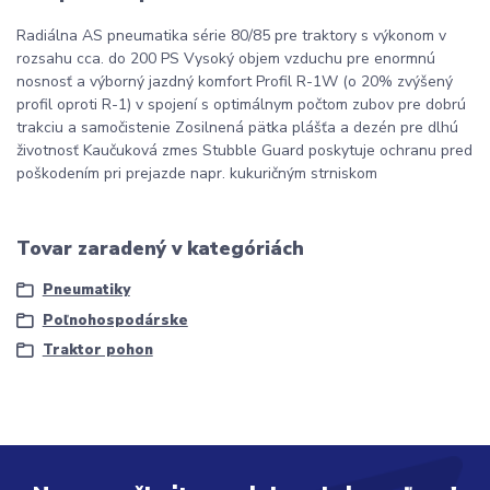
Radiálna AS pneumatika série 80/85 pre traktory s výkonom v
rozsahu cca. do 200 PS Vysoký objem vzduchu pre enormnú
nosnosť a výborný jazdný komfort Profil R-1W (o 20% zvýšený
profil oproti R-1) v spojení s optimálnym počtom zubov pre dobrú
trakciu a samočistenie Zosilnená pätka plášťa a dezén pre dlhú
životnosť Kaučuková zmes Stubble Guard poskytuje ochranu pred
poškodením pri prejazde napr. kukuričným strniskom
Tovar zaradený v kategóriách
Pneumatiky
Poľnohospodárske
Traktor pohon