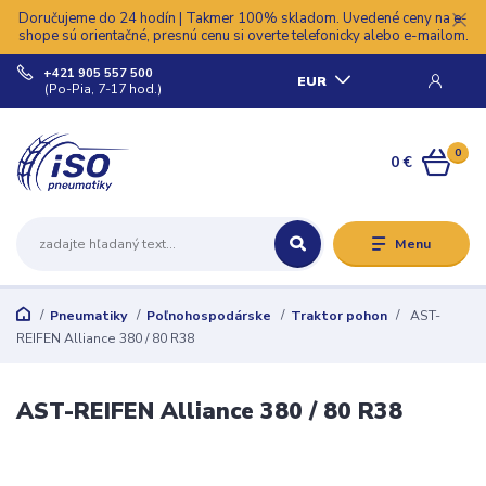
Doručujeme do 24 hodín | Takmer 100% skladom. Uvedené ceny na e-
shope sú orientačné, presnú cenu si overte telefonicky alebo e-mailom.
+421 905 557 500
EUR
(Po-Pia, 7-17 hod.)
0
0 €
Menu
Pneumatiky
Poľnohospodárske
Traktor pohon
AST-
REIFEN Alliance 380 / 80 R38
AST-REIFEN Alliance 380 / 80 R38