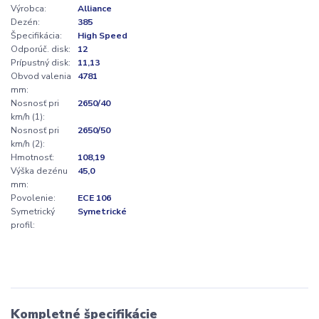
Výrobca:
Alliance
Dezén:
385
Špecifikácia:
High Speed
Odporúč. disk:
12
Prípustný disk:
11,13
Obvod valenia
4781
mm:
Nosnosť pri
2650/40
km/h (1):
Nosnosť pri
2650/50
km/h (2):
Hmotnosť:
108,19
Výška dezénu
45,0
mm:
Povolenie:
ECE 106
Symetrický
Symetrické
profil:
Kompletné špecifikácie