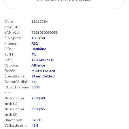
Číslo
15226784
produktu:
EAN kód:
7291050060653
Šírka/profil:
1050/50
Priemer:
R32
R/D:
Radiálne
TL/TT:
TL
LI/SI:
178 A8/172 D
Výrobca:
Alliance
Dezén:
Multistar 376
Špecifikácia:
Steel Betled
Odporúč. disk:
36
Obvod valenia
5686
mm:
Nosnosť pri
7500/40
km/h (1):
Nosnosť pri
6300/65
km/h (2):
Hmotnosť:
373,15
Výška dezénu
42,5