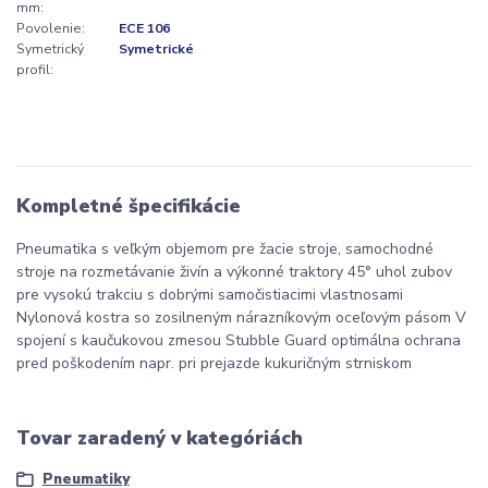
mm:
Povolenie:
ECE 106
Symetrický
Symetrické
profil:
Kompletné špecifikácie
Pneumatika s veľkým objemom pre žacie stroje, samochodné
stroje na rozmetávanie živín a výkonné traktory 45° uhol zubov
pre vysokú trakciu s dobrými samočistiacimi vlastnosami
Nylonová kostra so zosilneným nárazníkovým oceľovým pásom V
spojení s kaučukovou zmesou Stubble Guard optimálna ochrana
pred poškodením napr. pri prejazde kukuričným strniskom
Tovar zaradený v kategóriách
Pneumatiky