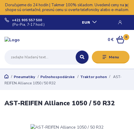
Doručujeme do 24 hodín | Takmer 100% skladom. Uvedené ceny na e-
shope sú orientačné, presnú cenu si overte telefonicky alebo e-mailom.
+421 905 557 500
EUR
(Po-Pia, 7-17 hod.)
0
0 €
Menu
Pneumatiky
Poľnohospodárske
Traktor pohon
AST-
REIFEN Alliance 1050 / 50 R32
AST-REIFEN Alliance 1050 / 50 R32