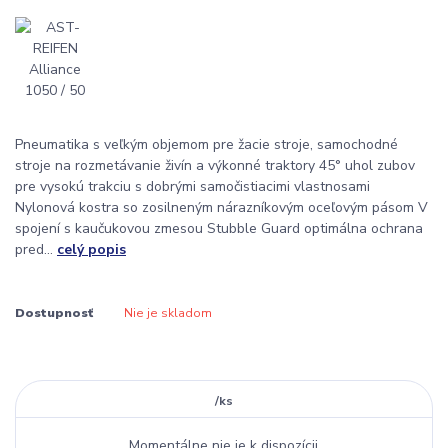
Pneumatika s veľkým objemom pre žacie stroje, samochodné
stroje na rozmetávanie živín a výkonné traktory 45° uhol zubov
pre vysokú trakciu s dobrými samočistiacimi vlastnosami
Nylonová kostra so zosilneným nárazníkovým oceľovým pásom V
spojení s kaučukovou zmesou Stubble Guard optimálna ochrana
pred...
celý popis
Dostupnosť
Nie je skladom
/
ks
Momentálne nie je k dispozícii