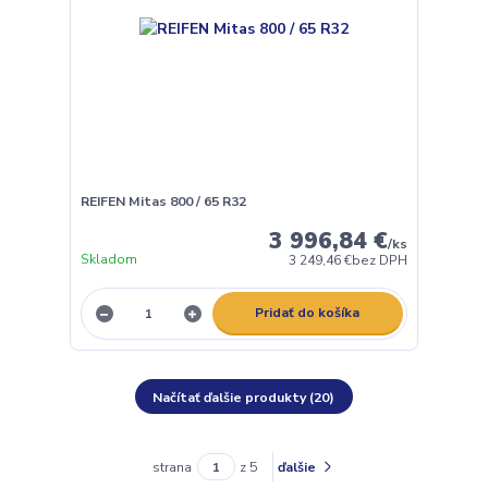
REIFEN Mitas 800 / 65 R32
3 996,84 €
/
ks
Skladom
3 249,46 €
bez DPH
Pridať do košíka
Načítať ďalšie produkty (20)
strana
z 5
ďalšie