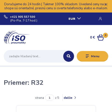
Doručujeme do 24 hodín | Takmer 100% skladom. Uvedené ceny na e-
shope sú orientačné, presnú cenu si overte telefonicky alebo e-mailom.
+421 905 557 500
EUR
(Po-Pia, 7-17 hod.)
0
0 €
Menu
Priemer: R32
strana
z 5
ďalšie