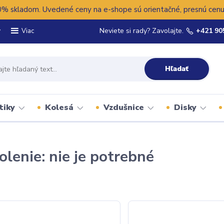
 skladom. Uvedené ceny na e-shope sú orientačné, presnú cenu 
y
Neviete si rady? Zavolajte.
+421 90
Viac
Hľadať
tiky
Kolesá
Vzdušnice
Disky
olenie: nie je potrebné