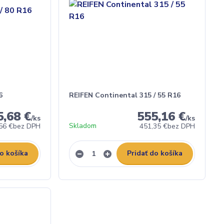
6
REIFEN Continental 315 / 55 R16
5,68 €
555,16 €
/
ks
/
ks
Skladom
56 €
bez DPH
451,35 €
bez DPH
do košíka
Pridať do košíka