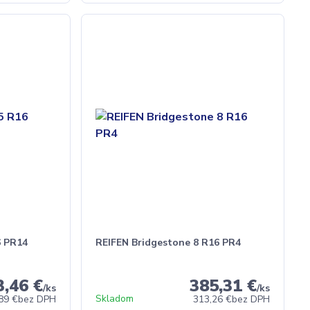
6 PR14
REIFEN Bridgestone 8 R16 PR4
3,46 €
385,31 €
/
ks
/
ks
Skladom
89 €
bez DPH
313,26 €
bez DPH