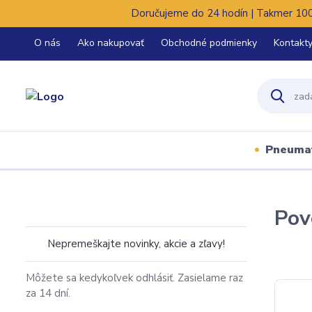
Doručujeme do 24 hodín | Takmer 100%
O nás
Ako nakupovať
Obchodné podmienky
Kontakt
Pneuma
Pov
Nepremeškajte novinky, akcie a zľavy!
Môžete sa kedykoľvek odhlásiť. Zasielame raz
za 14 dní.