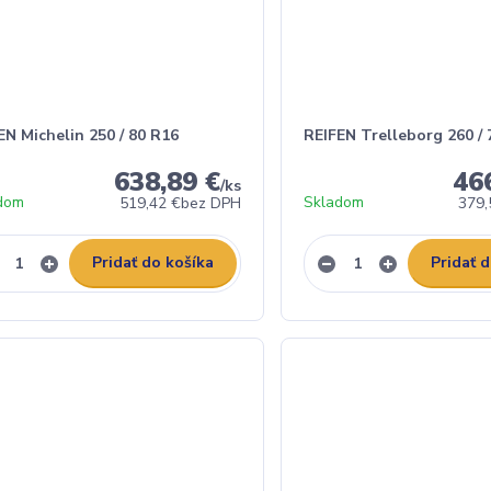
EN Michelin 250 / 80 R16
REIFEN Trelleborg 260 / 
638,89 €
46
/
ks
dom
Skladom
519,42 €
bez DPH
379,
Pridať do košíka
Pridať 