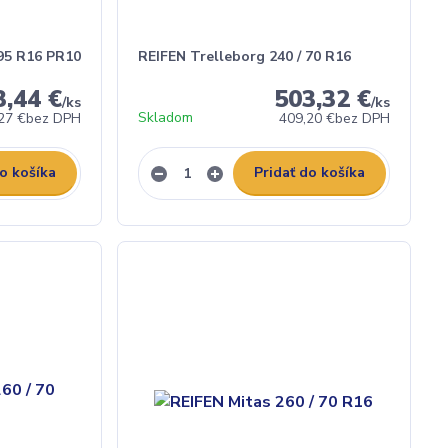
 95 R16 PR10
REIFEN Trelleborg 240 / 70 R16
3,44 €
503,32 €
/
ks
/
ks
Skladom
27 €
bez DPH
409,20 €
bez DPH
do košíka
Pridať do košíka