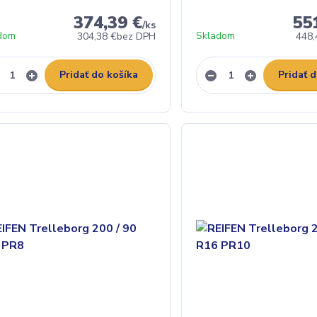
374,39 €
55
/
ks
dom
Skladom
304,38 €
bez DPH
448,
Pridať do košíka
Pridať 