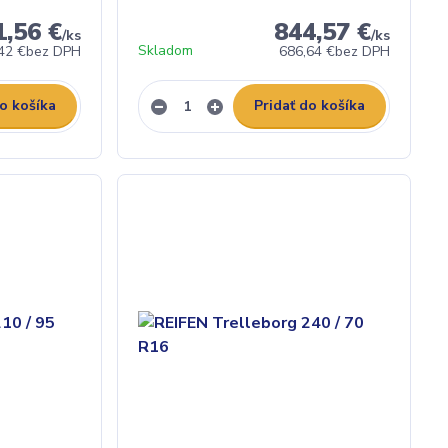
1,56 €
844,57 €
/
ks
/
ks
Skladom
42 €
bez DPH
686,64 €
bez DPH
do košíka
Pridať do košíka