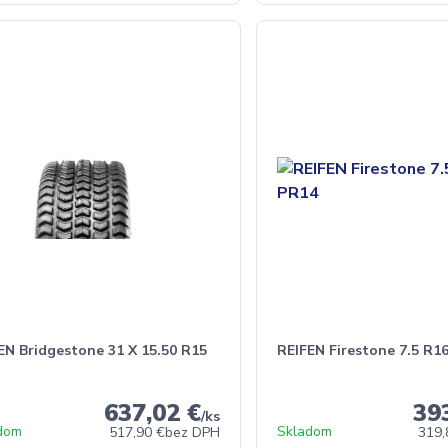
EN Bridgestone 31 X 15.50 R15
REIFEN Firestone 7.5 R1
637,02 €
39
/
ks
dom
Skladom
517,90 €
bez DPH
319,