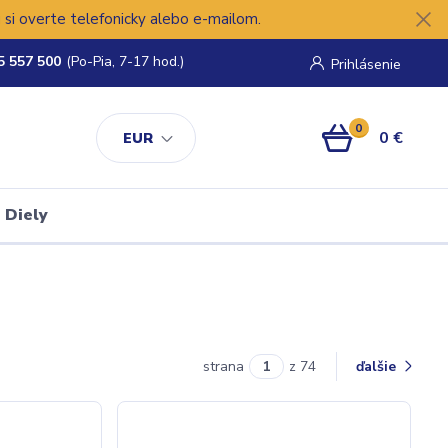
si overte telefonicky alebo e-mailom.
5 557 500
(Po-Pia, 7-17 hod.)
Prihlásenie
0
0 €
EUR
Diely
strana
z 74
ďalšie