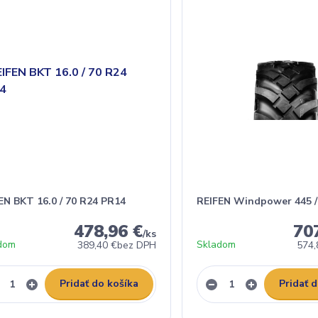
EN BKT 16.0 / 70 R24 PR14
REIFEN Windpower 445 /
478,96 €
70
/
ks
dom
Skladom
389,40 €
bez DPH
574,
Pridať do košíka
Pridať 