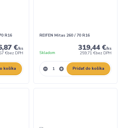
70 R16
REIFEN Mitas 260 / 70 R16
6,87 €
319,44 €
/
ks
/
ks
Skladom
57 €
bez DPH
259,71 €
bez DPH
do košíka
Pridať do košíka