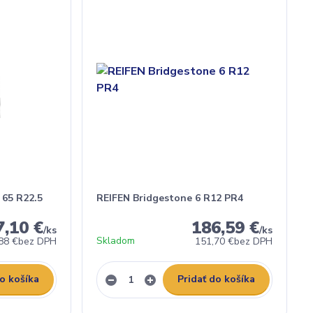
 65 R22.5
REIFEN Bridgestone 6 R12 PR4
7,10 €
186,59 €
/
ks
/
ks
Skladom
88 €
bez DPH
151,70 €
bez DPH
do košíka
Pridať do košíka