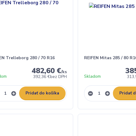
EN Trelleborg 280 / 70 R16
REIFEN Mitas 285 / 80 R1
482,60 €
38
/
ks
dom
Skladom
392,36 €
bez DPH
313,
Pridať do košíka
Pridať 